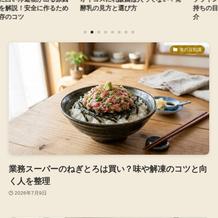
！安全に作るため
酵乳の見方と選び方
持ちの目安と失
ツ
介
食の豆知識
業務スーパーのねぎとろは買い？味や解凍のコツと向
く人を整理
2026年7月9日