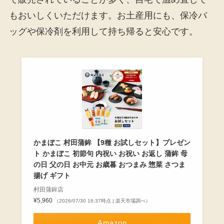
もおいしくいただけます。お土産用にも、保冷バ
ッグや保冷剤を利用して持ち帰ると安心です。
かまぼこ 村田蒲鉾 【9種 お試しセット】プレゼン
ト かまぼこ 初節句 内祝い お祝い お返し 蒲鉾 母
の日 父の日 お中元 お歳暮 おつまみ 惣菜 さつま
揚げ ギフト
村田蒲鉾店
¥5,960
（2026/07/30 16:37時点 | 楽天市場調べ）
Amazon