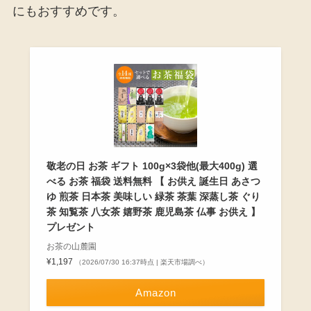
にもおすすめです。
敬老の日 お茶 ギフト 100g×3袋他(最大400g) 選
べる お茶 福袋 送料無料 【 お供え 誕生日 あさつ
ゆ 煎茶 日本茶 美味しい 緑茶 茶葉 深蒸し茶 ぐり
茶 知覧茶 八女茶 嬉野茶 鹿児島茶 仏事 お供え 】
プレゼント
お茶の山麓園
¥1,197
（2026/07/30 16:37時点 | 楽天市場調べ）
Amazon