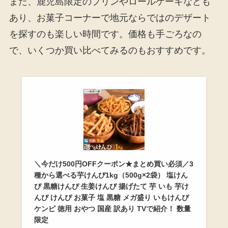
また、鹿児島限定のプリンやロールケーキなども
あり、お菓子コーナーで地元ならではのデザート
を探すのも楽しい時間です。価格も手ごろなの
で、いくつか買い比べてみるのもおすすめです。
＼今だけ500円OFFクーポン★まとめ買い必須／3
種から選べる芋けんぴ1kg（500g×2袋） 塩けん
ぴ 黒糖けんぴ 生姜けんぴ 揚げたて 芋 いも 芋け
んぴ けんぴ お菓子 塩 黒糖 メガ盛り いもけんぴ
ケンピ 徳用 おやつ 国産 訳あり TVで紹介！ 数量
限定