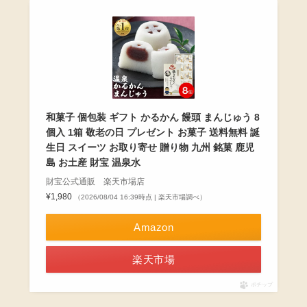
和菓子 個包装 ギフト かるかん 饅頭 まんじゅう 8
個入 1箱 敬老の日 プレゼント お菓子 送料無料 誕
生日 スイーツ お取り寄せ 贈り物 九州 銘菓 鹿児
島 お土産 財宝 温泉水
財宝公式通販 楽天市場店
¥1,980
（2026/08/04 16:39時点 | 楽天市場調べ）
Amazon
楽天市場
ポチップ