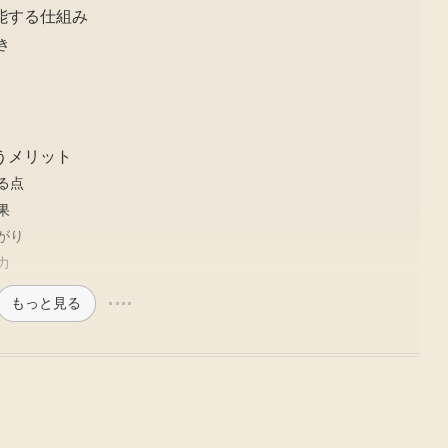
能する仕組み
き
うメリット
る点
果
がり
力
もっと見る