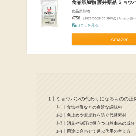
食品添加物 藤井薬品 ミョウバン
食品添加物
¥758
（2026/06/29 05:39時点 | Amazon調
口コミを見る
Amazon
ミョウバンの代わりになるものの正
食塩や酢などの身近な調味料
色止めや煮崩れを防ぐ代替素材
消臭や制汗に役立つ自然由来の成分
用途に合わせて選ぶ代用の考え方