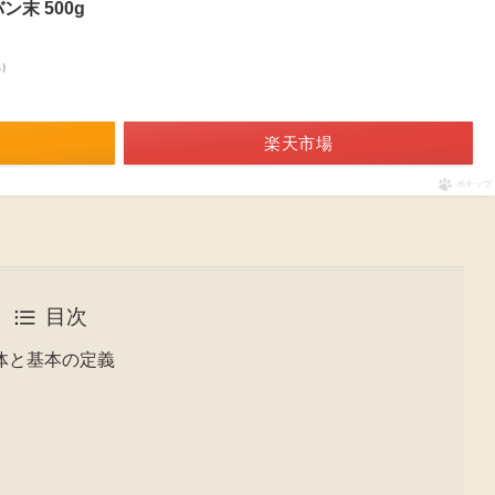
末 500g
べ）
楽天市場
ポチップ
目次
体と基本の定義