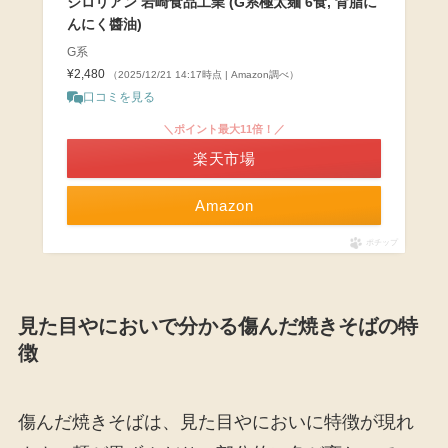
ジロリアン 岩崎食品工業 (G系極太麺 6食, 背脂に
んにく醬油)
G系
¥2,480
（2025/12/21 14:17時点 | Amazon調べ）
口コミを見る
＼ポイント最大11倍！／
楽天市場
Amazon
ポチップ
見た目やにおいで分かる傷んだ焼きそばの特
徴
傷んだ焼きそばは、見た目やにおいに特徴が現れ