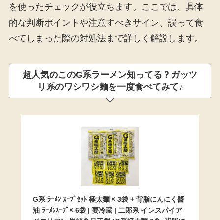
を使ったチェックが役立ちます。ここでは、具体
的な判断ポイントや注意すべきサイン、誤って食
べてしまった際の対処法まで詳しく解説します。
超人気のこのG系ラーメン知ってる？ガッツ
リ系のワシワシ麺を一度食べてみて♪
G系 ﾗｰﾒﾝ ｽｰﾌﾟｾｯﾄ 極太麺 × 3袋 + 背脂にんにく醬
油 ﾗｰﾒﾝｽｰﾌﾟ× 6袋 | 要冷蔵 | 二郎系 インスパイア