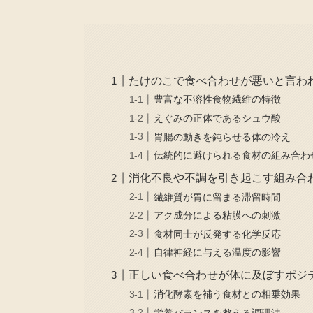
たけのこで食べ合わせが悪いと言わ
豊富な不溶性食物繊維の特徴
えぐみの正体であるシュウ酸
胃腸の動きを鈍らせる体の冷え
伝統的に避けられる食材の組み合わ
消化不良や不調を引き起こす組み合
繊維質が胃に留まる滞留時間
アク成分による粘膜への刺激
食材同士が反発する化学反応
自律神経に与える温度の影響
正しい食べ合わせが体に及ぼすポジ
消化酵素を補う食材との相乗効果
栄養バランスを整える調理法