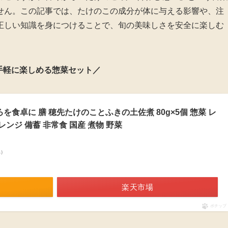
せん。この記事では、たけのこの成分が体に与える影響や、注
正しい知識を身につけることで、旬の美味しさを安全に楽しむ
手軽に楽しめる惣菜セット／
ごころを食卓に 膳 穂先たけのことふきの土佐煮 80g×5個 惣菜 レ
レンジ 備蓄 非常食 国産 煮物 野菜
べ）
楽天市場
ポチップ