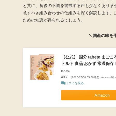
と共に、食後の不調を警戒する声も少なくありま
意すべき組み合わせの仕組みを深く解説します。
ための知恵が得られるでしょう。
＼国産の味を
【公式】 国分 tabete ま
トルト 食品 おかず 常温保存 
tabete
¥950
（2026/07/08 05:39時点 | Amazon調
口コミを見る
Amazon