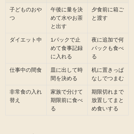
子どものおや
午後に量を決
夕食前に箱ご
つ
めて水やお茶
と渡す
と出す
ダイエット中
1パックで止
夜に追加で何
めて食事記録
パックも食べ
に入れる
る
仕事中の間食
皿に出して時
机に置きっぱ
間を決める
なしでつまむ
非常食の入れ
家族で分けて
期限切れまで
替え
期限前に食べ
放置してまと
る
め食いする