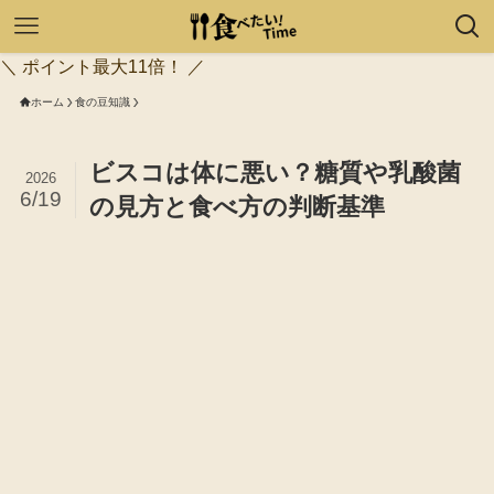
＼ ポイント最大11倍！ ／
ホーム
食の豆知識
ビスコは体に悪い？糖質や乳酸菌
2026
6/19
の見方と食べ方の判断基準