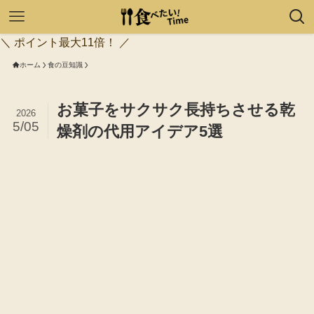
＼ ポイント最大11倍！ ／
ホーム
食の豆知識
お菓子をサクサク長持ちさせる乾
2026
5/05
燥剤の代用アイデア5選