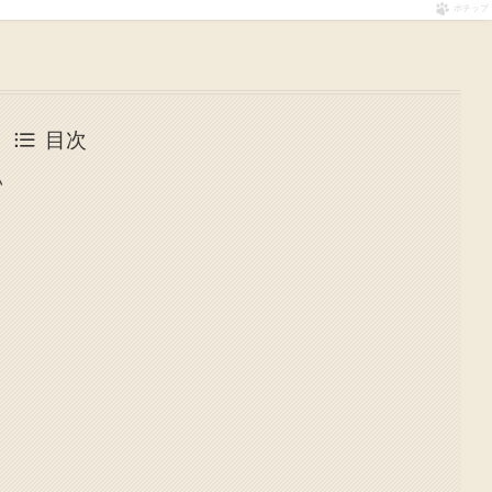
ポチップ
目次
い