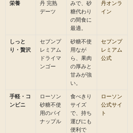
栄養
丹 完熟
みで、砂
丹オンラ
デーツ
糖代わり
イン
の間食に
最適。
しっと
セブンプ
砂糖不使
セブンプ
り・贅沢
レミアム
用なが
レミアム
ドライマ
ら、果肉
公式
ンゴー
の厚みと
甘みが強
い。
手軽・コ
ローソン
食べきり
ローソン
ンビニ
砂糖不使
サイズ
公式サイ
用のパイ
で、持ち
ト
ナップル
運びにも
便利で