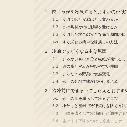
肉じゃがを冷凍するとまずいのか 
冷凍で味と食感はどう変わるか
どの具材が特に影響を受けるか
冷凍した場合の安全な保存期間の目
すぐ試せる簡単な味戻しの方法
冷凍でまずくなる主な原因
じゃがいもの水分と繊維が壊れるし
肉の脂と旨みが飛びやすい理由
しらたきや野菜の食感変化
煮汁の分離で味がぼやける現象
冷凍前にできる下ごしらえとおすす
煮汁の量を減らして冷ますコツ
小分けと密封で冷凍焼けを防ぐ方法
下味を濃くして冷凍向けに調整する
生のまま下味をつけて冷凍するケー