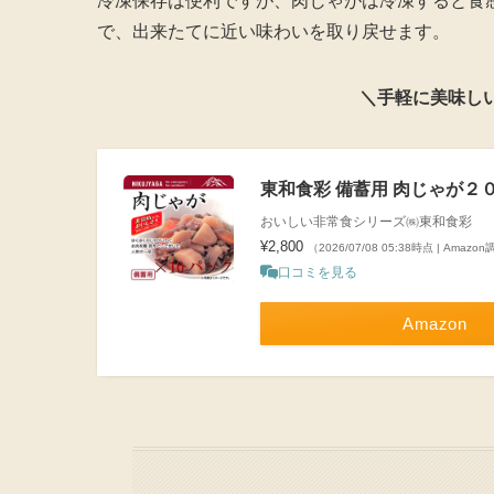
冷凍保存は便利ですが、肉じゃがは冷凍すると食
で、出来たてに近い味わいを取り戻せます。
＼手軽に美味し
東和食彩 備蓄用 肉じゃが２０
おいしい非常食シリーズ㈱東和食彩
¥2,800
（2026/07/08 05:38時点 | Amazo
口コミを見る
Amazon