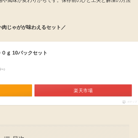
感や風味が変わりがちです。保存前のひと工夫と解凍の方法
い肉じゃがが味わえるセット／
０ｇ 10パックセット
n調べ）
楽天市場
ポチップ