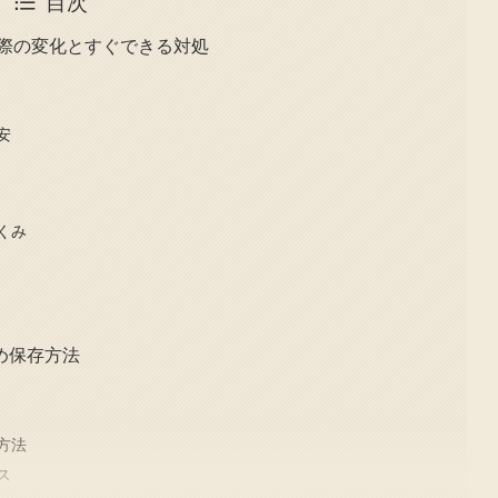
目次
実際の変化とすぐできる対処
安
くみ
め保存方法
方法
ス