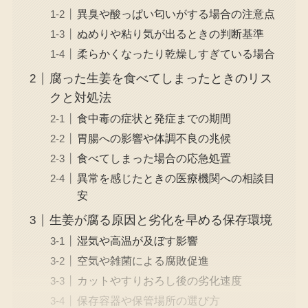
異臭や酸っぱい匂いがする場合の注意点
ぬめりや粘り気が出るときの判断基準
柔らかくなったり乾燥しすぎている場合
腐った生姜を食べてしまったときのリス
クと対処法
食中毒の症状と発症までの期間
胃腸への影響や体調不良の兆候
食べてしまった場合の応急処置
異常を感じたときの医療機関への相談目
安
生姜が腐る原因と劣化を早める保存環境
湿気や高温が及ぼす影響
空気や雑菌による腐敗促進
カットやすりおろし後の劣化速度
保存容器や保管場所の選び方