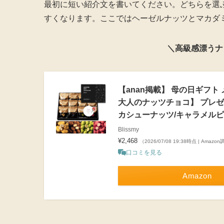
最初に短い紹介文を書いてください。どちらを選
すくなります。ここではヘーゼルナッツとマカダ
＼高級感漂うナ
【anan掲載】 母の日ギフト
大人のナッツチョコ】 プレゼント
カシューナッツ/キャラメルピ
Blissmy
¥2,468
（2026/07/08 19:38時点 | Amazo
口コミを見る
Amazon