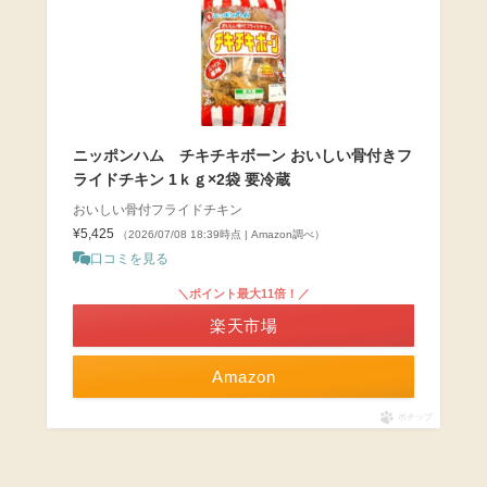
ニッポンハム チキチキボーン おいしい骨付きフ
ライドチキン 1ｋｇ×2袋 要冷蔵
おいしい骨付フライドチキン
¥5,425
（2026/07/08 18:39時点 | Amazon調べ）
口コミを見る
＼ポイント最大11倍！／
楽天市場
Amazon
ポチップ