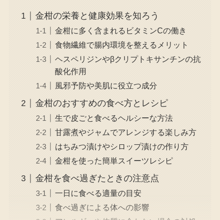
金柑の栄養と健康効果を知ろう
金柑に多く含まれるビタミンCの働き
食物繊維で腸内環境を整えるメリット
ヘスペリジンやβクリプトキサンチンの抗
酸化作用
風邪予防や美肌に役立つ成分
金柑のおすすめの食べ方とレシピ
生で皮ごと食べるヘルシーな方法
甘露煮やジャムでアレンジする楽しみ方
はちみつ漬けやシロップ漬けの作り方
金柑を使った簡単スイーツレシピ
金柑を食べ過ぎたときの注意点
一日に食べる適量の目安
食べ過ぎによる体への影響