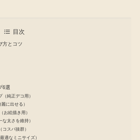
目次
び方とコツ
プ6選
プ（純正デコ用）
綺麗に出せる）
器（お絵描き用）
一な太さを維持）
（コスパ抜群）
に最適なミニサイズ）