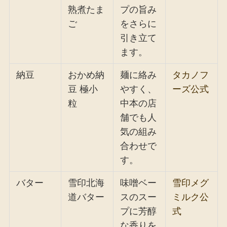
熟煮たま
プの旨み
ご
をさらに
引き立て
ます。
納豆
おかめ納
麺に絡み
タカノフ
豆 極小
やすく、
ーズ公式
粒
中本の店
舗でも人
気の組み
合わせで
す。
バター
雪印北海
味噌ベー
雪印メグ
道バター
スのスー
ミルク公
プに芳醇
式
な香りを