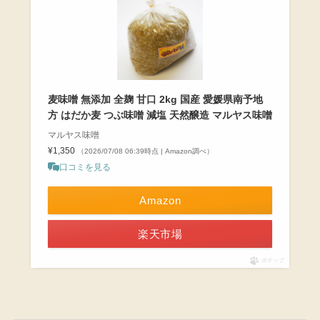
麦味噌 無添加 全麹 甘口 2kg 国産 愛媛県南予地
方 はだか麦 つぶ味噌 減塩 天然醸造 マルヤス味噌
マルヤス味噌
¥1,350
（2026/07/08 06:39時点 | Amazon調べ）
口コミを見る
Amazon
楽天市場
ポチップ