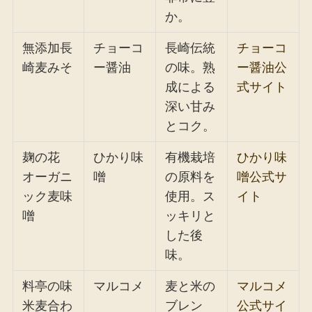
か。
無添加長
チョーコ
長崎伝統
チョーコ
崎麦みそ
ー醤油
の味。熟
ー醤油公
成による
式サイト
深い甘み
とコク。
麹の花
ひかり味
有機栽培
ひかり味
オーガニ
噌
の原料を
噌公式サ
ック麦味
使用。ス
イト
噌
ッキリと
した後
味。
料亭の味
マルコメ
麦と米の
マルコメ
米麦合わ
ブレン
公式サイ