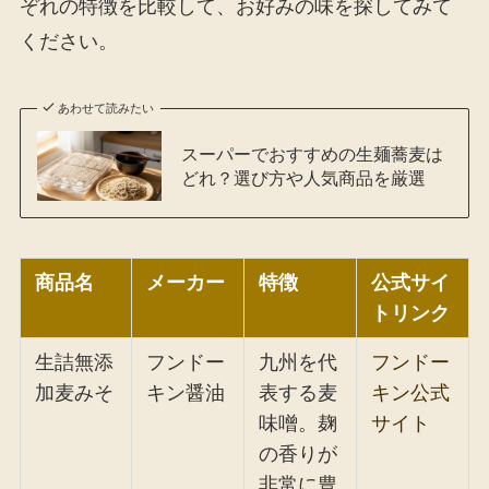
ぞれの特徴を比較して、お好みの味を探してみて
ください。
あわせて読みたい
スーパーでおすすめの生麺蕎麦は
どれ？選び方や人気商品を厳選
商品名
メーカー
特徴
公式サイ
トリンク
生詰無添
フンドー
九州を代
フンドー
加麦みそ
キン醤油
表する麦
キン公式
味噌。麹
サイト
の香りが
非常に豊