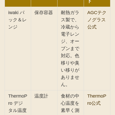
ト
iwaki パ
保存容器
耐熱ガラ
AGCテク
ック＆レ
ス製で、
ノグラス
ンジ
冷蔵から
公式
電子レン
ジ、オー
ブンまで
対応。色
移りや臭
い移りが
ありませ
ん。
ThermoP
温度計
食材の中
ThermoP
ro デジ
心温度を
ro公式
タル温度
素早く測