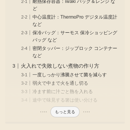
耐熱保存容器：iwaki パック＆レンジ な
ど
中心温度計：ThermoPro デジタル温度計
など
保冷バッグ：サーモス 保冷ショッピング
バッグ など
密閉タッパー：ジップロック コンテナー
など
火入れで失敗しない煮物の作り方
一度しっかり沸騰させて菌を減らす
弱火で中まで火を通し切る
冷ます前に汁ごと熱を入れる
途中で味見する箸は使い分ける
もっと見る