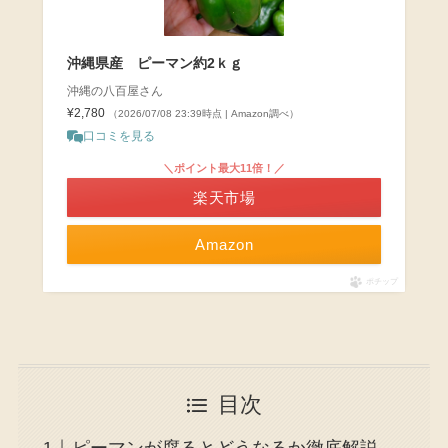
沖縄県産 ピーマン約2ｋｇ
沖縄の八百屋さん
¥2,780
（2026/07/08 23:39時点 | Amazon調べ）
口コミを見る
＼ポイント最大11倍！／
楽天市場
Amazon
ポチップ
目次