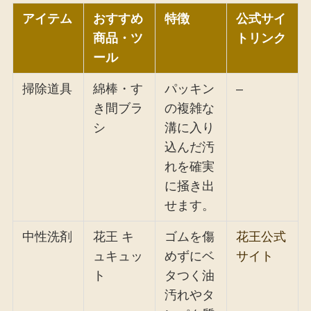
アイテム
おすすめ
特徴
公式サイ
商品・ツ
トリンク
ール
掃除道具
綿棒・す
パッキン
–
き間ブラ
の複雑な
シ
溝に入り
込んだ汚
れを確実
に掻き出
せます。
中性洗剤
花王 キ
ゴムを傷
花王公式
ュキュッ
めずにベ
サイト
ト
タつく油
汚れやタ