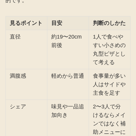
的です。
見るポイント
目安
判断のしかた
直径
約19〜20cm
1人で食べや
前後
すい小さめの
丸型ピザとし
て考える
満腹感
軽めから普通
食事量が多い
人はサイドや
主食を足す
シェア
味見や一品追
2〜3人で分
加向き
けるならメイ
ンではなく補
助メニューに