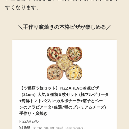
すくなります。
＼手作り窯焼きの本格ピザが楽しめる／
【５種類５枚セット】PIZZAREVO冷凍ピザ
（21cm）人気５種類５枚セット (極マルゲリータ
+海鮮トマトバジル+カルボナーラ+茄子とベーコ
ンのアラビアータ+厳選7種のプレミアムチーズ)
手作り・窯焼き
PIZZAREVO
¥4,565
（2026/07/09 09:39時点 | Amazon調べ）