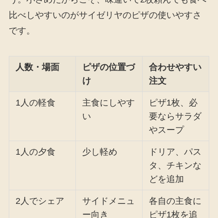
比べしやすいのがサイゼリヤのピザの使いやすさ
です。
人数・場面
ピザの位置づ
合わせやすい
け
注文
1人の軽食
主食にしやす
ピザ1枚、必
い
要ならサラダ
やスープ
1人の夕食
少し軽め
ドリア、パス
タ、チキンな
どを追加
2人でシェア
サイドメニュ
各自の主食に
ー向き
ピザ1枚を追