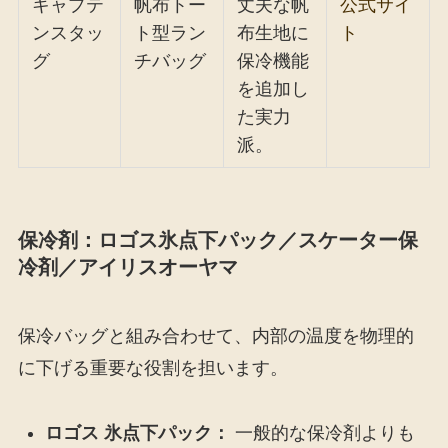
キャプテ
帆布トー
丈夫な帆
公式サイ
ンスタッ
ト型ラン
布生地に
ト
グ
チバッグ
保冷機能
を追加し
た実力
派。
保冷剤：ロゴス氷点下パック／スケーター保
冷剤／アイリスオーヤマ
保冷バッグと組み合わせて、内部の温度を物理的
に下げる重要な役割を担います。
ロゴス 氷点下パック：
一般的な保冷剤よりも