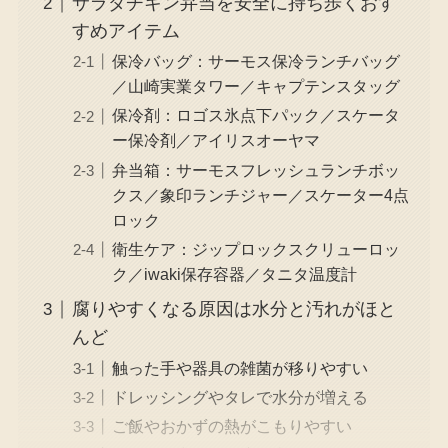
サラダチキン弁当を安全に持ち歩くおす
すめアイテム
保冷バッグ：サーモス保冷ランチバッグ
／山崎実業タワー／キャプテンスタッグ
保冷剤：ロゴス氷点下パック／スケータ
ー保冷剤／アイリスオーヤマ
弁当箱：サーモスフレッシュランチボッ
クス／象印ランチジャー／スケーター4点
ロック
衛生ケア：ジップロックスクリューロッ
ク／iwaki保存容器／タニタ温度計
腐りやすくなる原因は水分と汚れがほと
んど
触った手や器具の雑菌が移りやすい
ドレッシングやタレで水分が増える
ご飯やおかずの熱がこもりやすい