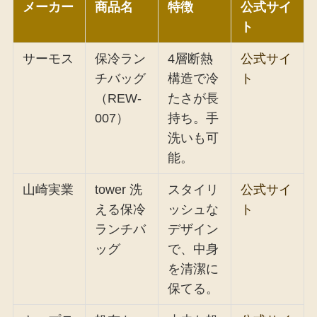
メーカー
商品名
特徴
公式サイ
ト
サーモス
保冷ラン
4層断熱
公式サイ
チバッグ
構造で冷
ト
（REW-
たさが長
007）
持ち。手
洗いも可
能。
山崎実業
tower 洗
スタイリ
公式サイ
える保冷
ッシュな
ト
ランチバ
デザイン
ッグ
で、中身
を清潔に
保てる。