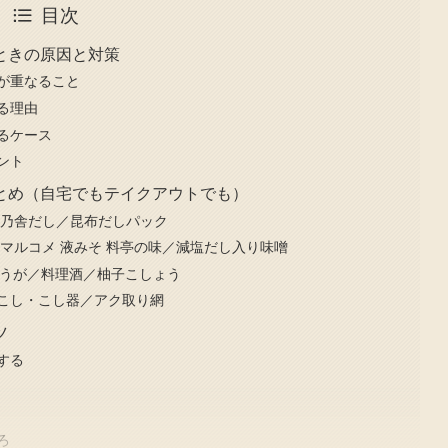
目次
ときの原因と対策
が重なること
る理由
るケース
ント
とめ（自宅でもテイクアウトでも）
茅乃舎だし／昆布だしパック
マルコメ 液みそ 料亭の味／減塩だし入り味噌
ょうが／料理酒／柚子こしょう
こし・こし器／アク取り網
ツ
する
ろ