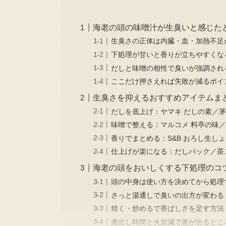
海老の頭の味噌汁が生臭いと感じた
生臭さの正体は内臓・血・加熱不足
下処理が甘いと香りが立ちやすくな
だしと味噌の相性で臭いが強調され
ここだけ押さえれば失敗が減るポイ
生臭さを抑えるおすすめアイテムま
だしを底上げ：ヤマキ だしの素／
味噌で整える：マルコメ 料亭の味／
香りでまとめる：S&B おろし生し
仕上げが楽になる：だしパック／茶
海老の頭をおいしくする下処理のコ
頭の中身は使い方を決めてから処理
さっと湯通しで臭いの出方が変わる
焼く・炒めるで香ばしさを足す方法
煮出し時間と火加減で差が出るとこ