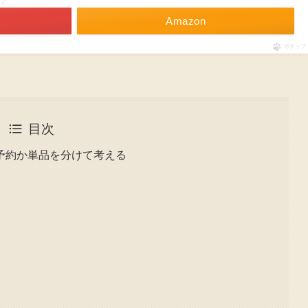
！／
Amazon
ポチップ
目次
予約か単品を分けて考える