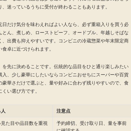
り、迷っているうちに受付が終わることもあります。
元日だけ気分を味わえればよい人なら、必ず重箱入りを買う必
んとん、煮しめ、ローストビーフ、オードブル、年越しそばな
く、出費も抑えやすいです。コンビニの冷蔵惣菜や年末限定商
い食卓に近づけられます。
」を先に決めることです。伝統的な品目をひと通り楽しみたい
購入、少し豪華にしたいならコンビニおせちにスーパーや百貨
の豪華さだけで選ぶと、量や好みに合わず残りやすいので、食
にくい選び方です。
る人
注意点
い見た目や品目数を重視
予約締切、受け取り日、量を事前
に確認する