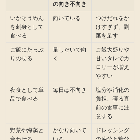
の向き不向き
いかそうめん
向いている
つけだれをか
を刺身として
けすぎず、副
食べる
菜を足す
ご飯にたっぷ
量しだいで向
ご飯大盛りや
りのせる
く
甘いタレでカ
ロリーが増え
やすい
夜食として単
毎日は不向き
塩分や消化の
品で食べる
負担、寝る直
前の食事に注
意する
野菜や海藻と
かなり向いて
ドレッシング
合わせる
いる
の油分と糖分