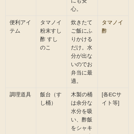
にも安
心。
便利アイ
タマノイ
炊きたて
タマノイ
テム
粉末すし
ご飯にふ
酢
酢 すし
りかける
のこ
だけ。水
分が出な
いのでお
弁当に最
適。
調理道具
飯台（す
木製の桶
[各ECサ
し桶）
は余分な
イト等]
水分を吸
い、酢飯
をシャキ