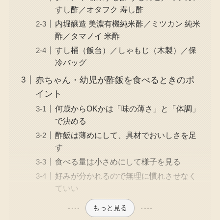
すし酢／オタフク 寿し酢
内堀醸造 美濃有機純米酢／ミツカン 純米
酢／タマノイ 米酢
すし桶（飯台）／しゃもじ（木製）／保
冷バッグ
赤ちゃん・幼児が酢飯を食べるときのポ
イント
何歳からOKかは「味の薄さ」と「体調」
で決める
酢飯は薄めにして、具材でおいしさを足
す
食べる量は小さめにして様子を見る
好みが分かれるので無理に慣れさせなく
ていい
もっと見る