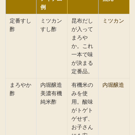
例
定番すし
ミツカン
昆布だし
ミツカン
酢
すし酢
が入って
まろや
か。これ
一本で味
が決まる
定番品。
まろやか
内堀醸造
有機米の
内堀醸造
酢
美濃有機
みを使
純米酢
用。酸味
がトゲト
ゲせず、
お子さん