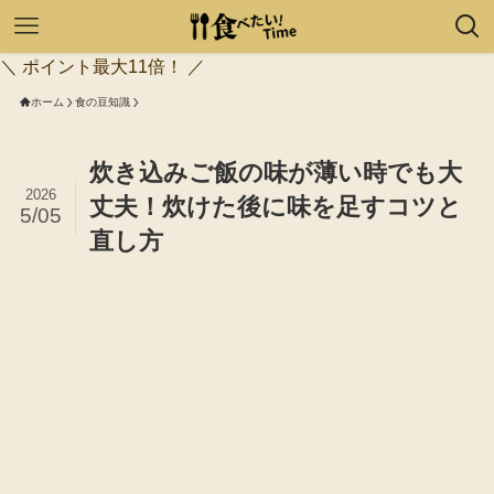
＼ ポイント最大11倍！ ／
ホーム
食の豆知識
炊き込みご飯の味が薄い時でも大
2026
丈夫！炊けた後に味を足すコツと
5/05
直し方