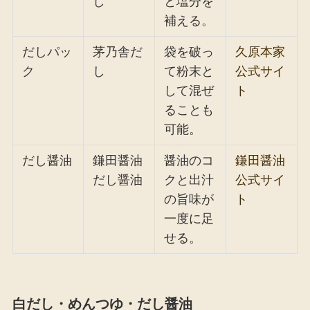
し
と塩分を
補える。
だしパッ
茅乃舎だ
袋を破っ
久原本家
ク
し
て粉末と
公式サイ
して混ぜ
ト
ることも
可能。
だし醤油
鎌田醤油
醤油のコ
鎌田醤油
だし醤油
クと出汁
公式サイ
の旨味が
ト
一度に足
せる。
白だし・めんつゆ・だし醤油