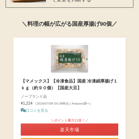
＼料理の幅が広がる国産厚揚げ90個／
【マメックス】【冷凍食品】国産 冷凍絹厚揚げ１
ｋｇ（約９０個）【国産大豆】
ノーブランド品
¥1,224
（2026/07/08 04:38時点 | Amazon調べ）
口コミを見る
＼ポイント最大11倍！／
楽天市場