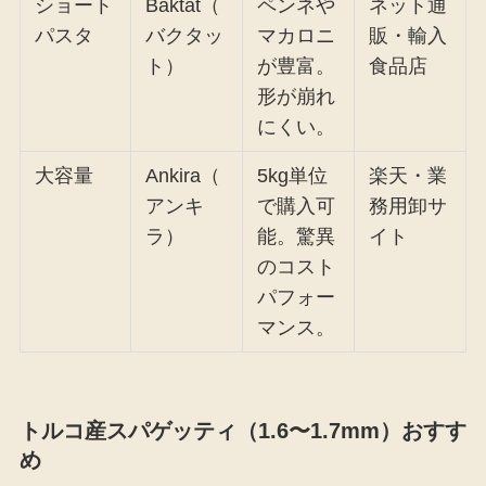
ショート
Baktat（
ペンネや
ネット通
パスタ
バクタッ
マカロニ
販・輸入
ト）
が豊富。
食品店
形が崩れ
にくい。
大容量
Ankira（
5kg単位
楽天・業
アンキ
で購入可
務用卸サ
ラ）
能。驚異
イト
のコスト
パフォー
マンス。
トルコ産スパゲッティ（1.6〜1.7mm）おすす
め