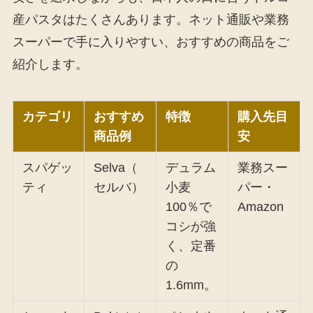
産パスタはたくさんあります。ネット通販や業務
スーパーで手に入りやすい、おすすめの商品をご
紹介します。
カテゴリ
おすすめ
特徴
購入先目
商品例
安
スパゲッ
Selva（
デュラム
業務スー
ティ
セルバ）
小麦
パー・
100％で
Amazon
コシが強
く、定番
の
1.6mm。