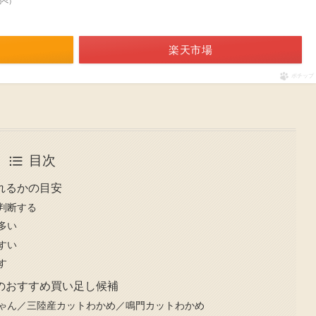
n調べ）
楽天市場
ポチップ
目次
れるかの目安
判断する
多い
すい
す
のおすすめ買い足し候補
ゃん／三陸産カットわかめ／鳴門カットわかめ