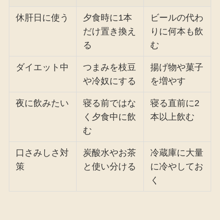
休肝日に使う
夕食時に1本
ビールの代わ
だけ置き換え
りに何本も飲
る
む
ダイエット中
つまみを枝豆
揚げ物や菓子
や冷奴にする
を増やす
夜に飲みたい
寝る前ではな
寝る直前に2
く夕食中に飲
本以上飲む
む
口さみしさ対
炭酸水やお茶
冷蔵庫に大量
策
と使い分ける
に冷やしてお
く