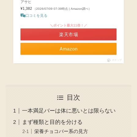
アサヒ
¥1,382
（2026/07/09 07:39時点 | Amazon調べ）
口コミを見る
＼ポイント最大11倍！／
楽天市場
Amazon
ポチップ
目次
一本満足バーは体に悪いとは限らない
まず種類と目的を分ける
栄養チョコバー系の見方