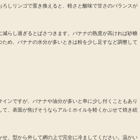
おろしリンゴで置き換えると、軽さと酸味で甘さのバランスが
に減らし過ぎるとぱさつきます。バナナの熟度が高ければ砂糖
つため、バナナの水分が多いときは粉を少し足すなど調整して
サインですが、バナナや油分が多いと串に少し付くこともあり
して、表面が焦げそうならアルミホイルを軽くかぶせて焼き続
かせ、型から外して網の上で完全に冷ましてください。温かい