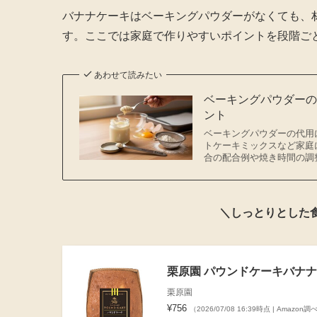
バナナケーキはベーキングパウダーがなくても、
す。ここでは家庭で作りやすいポイントを段階ご
あわせて読みたい
ベーキングパウダー
ント
ベーキングパウダーの代用
トケーキミックスなど家庭
合の配合例や焼き時間の調
＼しっとりとした
栗原園 パウンドケーキバナナ
栗原園
¥756
（2026/07/08 16:39時点 | Amazon調