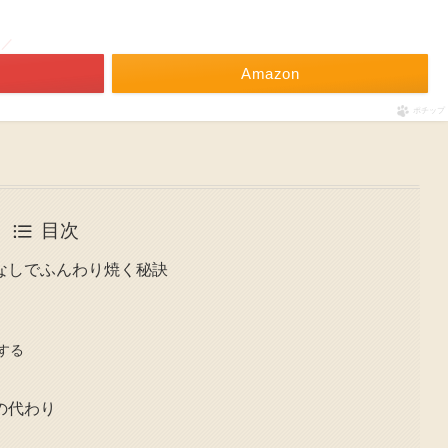
！／
Amazon
ポチップ
目次
なしでふんわり焼く秘訣
する
の代わり