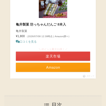
亀井製菓 坊っちゃんだんご 8本入
亀井製菓
¥1,800
（2026/07/08 12:39時点 | Amazon調べ）
口コミを見る
＼ポイント最大11倍！／
楽天市場
Amazon
ポチップ
目次