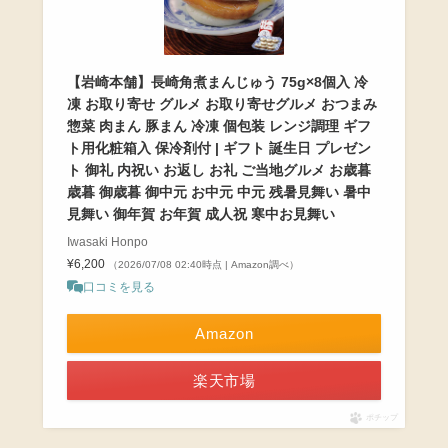
【岩崎本舗】長崎角煮まんじゅう 75g×8個入 冷
凍 お取り寄せ グルメ お取り寄せグルメ おつまみ
惣菜 肉まん 豚まん 冷凍 個包装 レンジ調理 ギフ
ト用化粧箱入 保冷剤付 | ギフト 誕生日 プレゼン
ト 御礼 内祝い お返し お礼 ご当地グルメ お歳暮
歳暮 御歳暮 御中元 お中元 中元 残暑見舞い 暑中
見舞い 御年賀 お年賀 成人祝 寒中お見舞い
Iwasaki Honpo
¥6,200
（2026/07/08 02:40時点 | Amazon調べ）
口コミを見る
Amazon
楽天市場
ポチップ