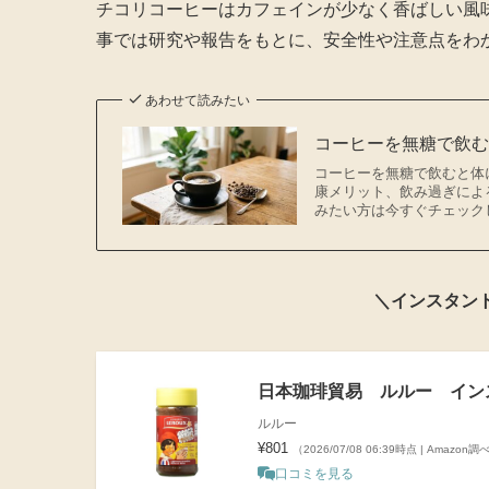
チコリコーヒーはカフェインが少なく香ばしい風
事では研究や報告をもとに、安全性や注意点をわ
あわせて読みたい
コーヒーを無糖で飲
コーヒーを無糖で飲むと体
康メリット、飲み過ぎによ
みたい方は今すぐチェック
＼インスタン
日本珈琲貿易 ルルー インス
ルルー
¥801
（2026/07/08 06:39時点 | Amazon調
口コミを見る