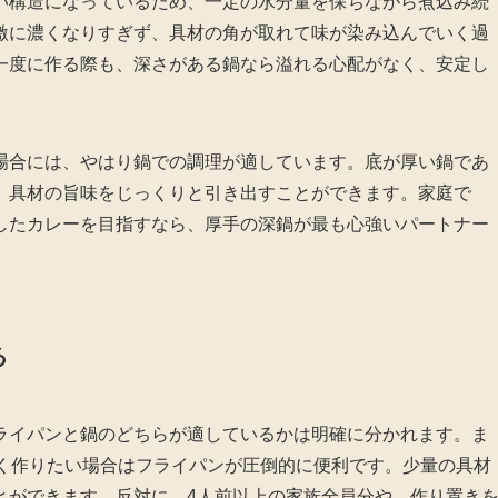
い構造になっているため、一定の水分量を保ちながら煮込み続
激に濃くなりすぎず、具材の角が取れて味が染み込んでいく過
一度に作る際も、深さがある鍋なら溢れる心配がなく、安定し
場合には、やはり鍋での調理が適しています。底が厚い鍋であ
、具材の旨味をじっくりと引き出すことができます。家庭で
したカレーを目指すなら、厚手の深鍋が最も心強いパートナー
る
ライパンと鍋のどちらが適しているかは明確に分かれます。ま
早く作りたい場合はフライパンが圧倒的に便利です。少量の具材
とができます。反対に、4人前以上の家族全員分や、作り置き