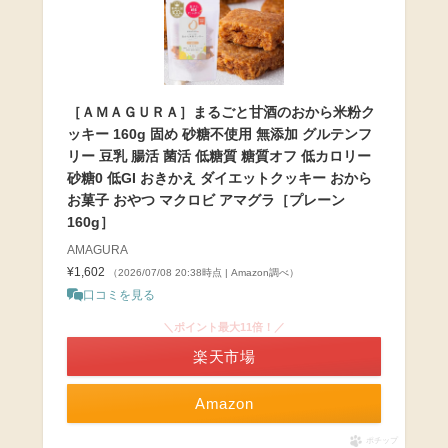
［ＡＭＡＧＵＲＡ］まるごと甘酒のおから米粉ク
ッキー 160g 固め 砂糖不使用 無添加 グルテンフ
リー 豆乳 腸活 菌活 低糖質 糖質オフ 低カロリー
砂糖0 低GI おきかえ ダイエットクッキー おから
お菓子 おやつ マクロビ アマグラ［プレーン
160g］
AMAGURA
¥1,602
（2026/07/08 20:38時点 | Amazon調べ）
口コミを見る
＼ポイント最大11倍！／
楽天市場
Amazon
ポチップ