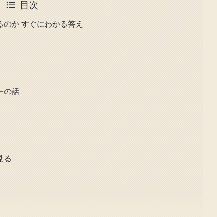
目次
るのか すぐにわかる答え
ーの話
見る