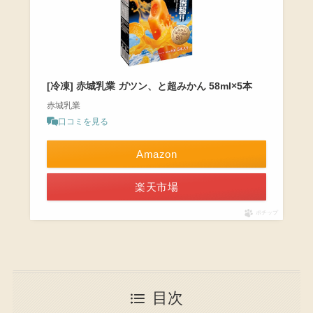
[冷凍] 赤城乳業 ガツン、と超みかん 58ml×5本
赤城乳業
口コミを見る
Amazon
楽天市場
ポチップ
目次