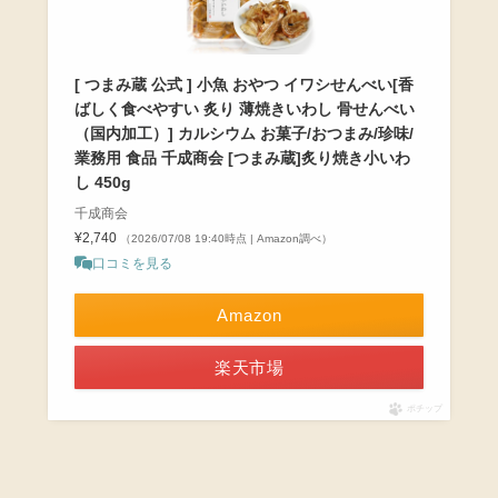
[ つまみ蔵 公式 ] 小魚 おやつ イワシせんべい[香
ばしく食べやすい 炙り 薄焼きいわし 骨せんべい
（国内加工）] カルシウム お菓子/おつまみ/珍味/
業務用 食品 千成商会 [つまみ蔵]炙り焼き小いわ
し 450g
千成商会
¥2,740
（2026/07/08 19:40時点 | Amazon調べ）
口コミを見る
Amazon
楽天市場
ポチップ