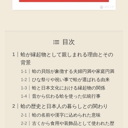
ポチップ
目次
蛤が縁起物として親しまれる理由とその
背景
蛤の貝殻が象徴する夫婦円満や家庭円満
ひな祭りや祝い事で蛤が選ばれる由来
蛤と日本文化における縁起物の関係
昔から伝わる蛤を使った伝統行事
蛤の歴史と日本人の暮らしとの関わり
蛤の名前や漢字に込められた意味
古くから食用や装飾品として使われた歴