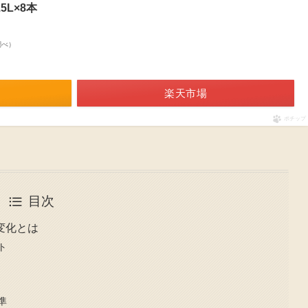
5L×8本
n調べ）
楽天市場
ポチップ
目次
変化とは
ト
準