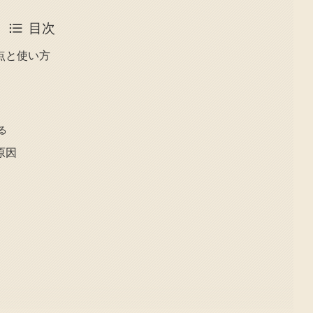
目次
点と使い方
る
原因