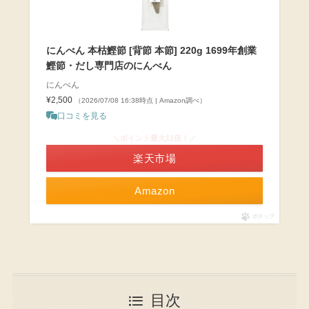
にんべん 本枯鰹節 [背節 本節] 220g 1699年創業
鰹節・だし専門店のにんべん
にんべん
¥2,500
（2026/07/08 16:38時点 | Amazon調べ）
口コミを見る
＼ポイント最大11倍！／
楽天市場
Amazon
ポチップ
目次