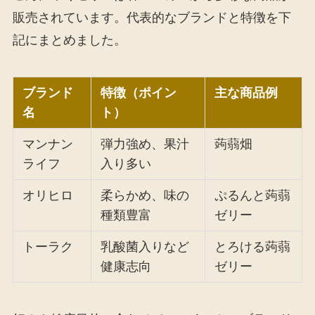
販売されています。代表的なブランドと特徴を下
記にまとめました。
ブランド
特徴（ポイン
主な商品例
名
ト）
マンナン
弾力強め、果汁
蒟蒻畑
ライフ
入り多い
オリヒロ
柔らかめ、味の
ぷるんと蒟蒻
種類豊富
ゼリー
トーラク
乳酸菌入りなど
とろける蒟蒻
健康志向
ゼリー