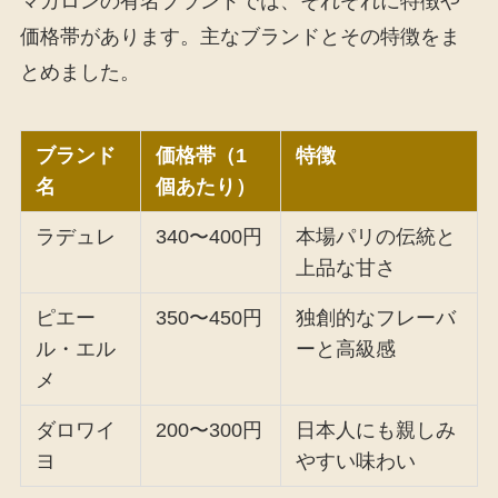
マカロンの有名ブランドでは、それぞれに特徴や
価格帯があります。主なブランドとその特徴をま
とめました。
ブランド
価格帯（1
特徴
名
個あたり）
ラデュレ
340〜400円
本場パリの伝統と
上品な甘さ
ピエー
350〜450円
独創的なフレーバ
ル・エル
ーと高級感
メ
ダロワイ
200〜300円
日本人にも親しみ
ヨ
やすい味わい