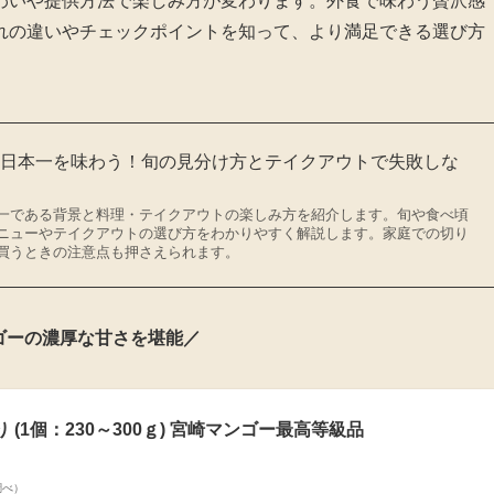
わいや提供方法で楽しみ方が変わります。外食で味わう贅沢感
れの違いやチェックポイントを知って、より満足できる選び方
量日本一を味わう！旬の見分け方とテイクアウトで失敗しな
一である背景と料理・テイクアウトの楽しみ方を紹介します。旬や食べ頃
ニューやテイクアウトの選び方をわかりやすく解説します。家庭での切り
買うときの注意点も押さえられます。
ゴーの濃厚な甘さを堪能／
(1個：230～300ｇ) 宮崎マンゴー最高等級品
n調べ）