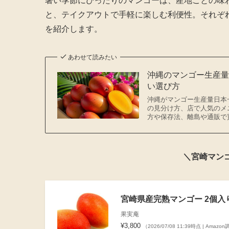
暑い季節にぴったりのマンゴーは、産地ごとの味
と、テイクアウトで手軽に楽しむ利便性。それぞ
を紹介します。
あわせて読みたい
沖縄のマンゴー生産
い選び方
沖縄がマンゴー生産量日本
の見分け方、店で人気のメ
方や保存法、離島や通販で
＼宮崎マン
宮崎県産完熟マンゴー 2個入り 
果実庵
¥3,800
（2026/07/08 11:39時点 | Amazo