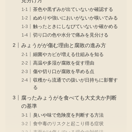
見分け方
茶色や黒ずみが出ていないか確認する
ぬめりや強いにおいがないか嗅いでみる
触ったときにしなびていないか確かめる
切り口の色や水分で痛みを見分ける
みょうがが傷む理由と腐敗の進み方
細菌やカビが増える仕組みを知る
高温や多湿が腐敗を促す理由
傷や切り口が腐敗を早める点
収穫から流通での扱いが日持ちに影響す
る
腐ったみょうがを食べても大丈夫か判断
の基準
臭いや味で危険度を判断する方法
食中毒のリスクと起こり得る症状
表面だけ傷んでいる場合の対処法