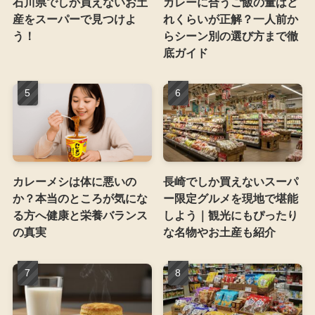
石川県でしか買えないお土
カレーに合うご飯の量はど
産をスーパーで見つけよ
れくらいが正解？一人前か
う！
らシーン別の選び方まで徹
底ガイド
カレーメシは体に悪いの
長崎でしか買えないスーパ
か？本当のところが気にな
ー限定グルメを現地で堪能
る方へ健康と栄養バランス
しよう｜観光にもぴったり
の真実
な名物やお土産も紹介