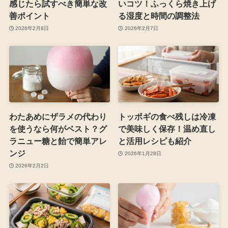
感じたら試すべき簡単な改
いコツ！ふっくら焼き上げ
善ポイント
る湿度と時間の調整法
2026年2月8日
2026年2月7日
わたあめにザラメの代わり
トッポギの食べ残しは冷凍
を使うなら何がベスト？グ
で美味しく保存！温め直し
ラニュー糖と飴で簡単アレ
と活用レシピも紹介
ンジ
2026年1月28日
2026年2月2日